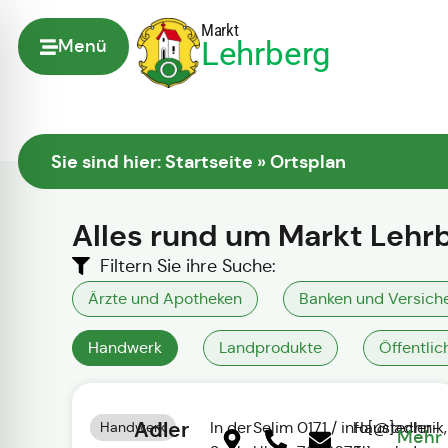
Markt
Lehrberg
Menü
Sie sind hier:
Startseite
»
Ortsplan
Alles rund um
Markt Lehr
Filtern Sie ihre Suche:
Ärzte und Apotheken
Banken und Versich
Handwerk
Landprodukte
Öffentlic
Adler
Handwerk
In der
Selim
0171 /
info[@]adler-
Haustechnik,
Mehr