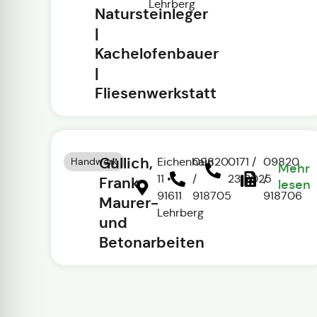
Lehrberg
Natursteinleger
|
Kachelofenbauer
|
Fliesenwerkstatt
Güllich,
Handwerk
Eichenhain
09820
0171 /
09820
Mehr
11 •
/
2312025
/
Frank
lesen
91611
918705
918706
Maurer-
Lehrberg
und
Betonarbeiten