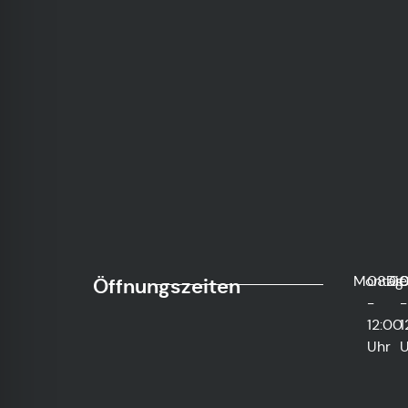
Montag
08:0
Die
0
Öffnungszeiten
-
-
12:00
1
Uhr
U