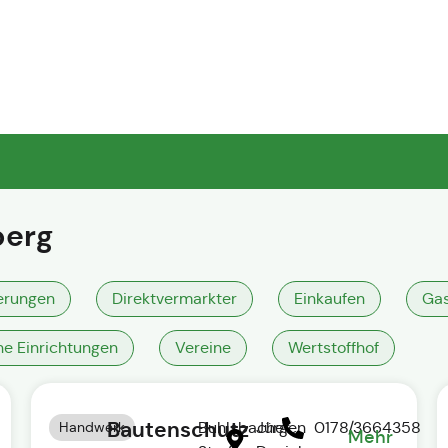
berg
erungen
Direktvermarkter
Einkaufen
Gas
he Einrichtungen
Vereine
Wertstoffhof
Bautenschutz
Handwerk
Buhlsbacher
Jürgen
0178/3664358
Mehr