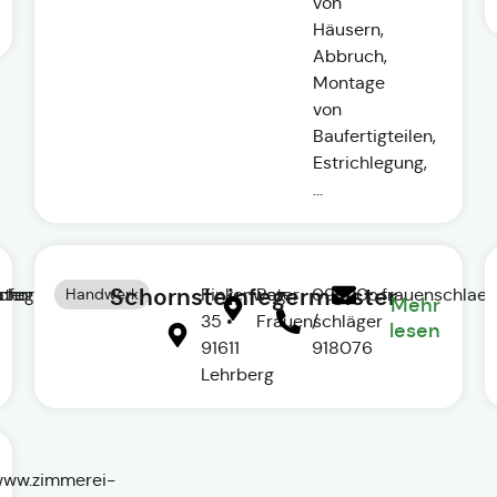
von
Häusern,
Abbruch,
Montage
von
Baufertigteilen,
Estrichlegung,
...
Schornsteinfegermeister
nfeger-
chornsteinfeger-
ater
Handwerk
Finkenweg
Peter
09820
p.frauenschlae
Mehr
35 •
Frauenschläger
/
lesen
91611
918076
Lehrberg
/www.zimmerei-