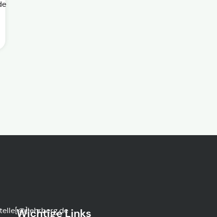
de
telle[@]lehrberg.de
Wichtige Links