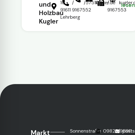
10 •
/
/5751074
kugler.de
/
kugler.
und
lesen
91611
9167552
9167553
Holzbau
Lehrberg
Kugler
Sonnenstraße
09820/911911
posts
Markt