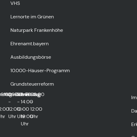
VHS
Lernorte im Grünen
Naturpark Frankenhöhe
Ehrenamt.bayern
Ausbildungsbörse
10.000-Häuser-Programm
Grundsteuerreform
0
nstag
8:00
Mittwoch
08:00
Donnerstag
08:00
und
Freitag
08:00
Im
-
-
14:00
-
2:00
12:00
12:00
-
12:00
Da
hr
Uhr
Uhr
19:00
Uhr
Uhr
Er