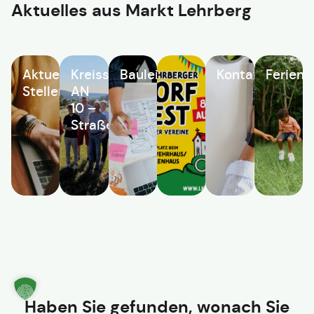
Aktuelles aus
Markt Lehrberg
Aktuelle
Kreisstraße
Bauleitplanung
Kontaktformula
Ferien
Stellenangebote
AN
10 –
Straßenbauarbeiten
Haben Sie gefunden, wonach Sie